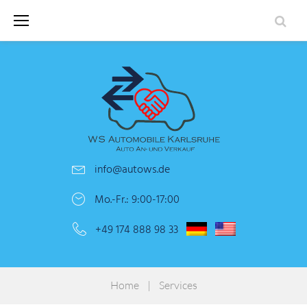
Skip
to
content
info@autows.de
Mo.-Fr.: 9:00-17:00
+49 174 888 98 33
Home
|
Services