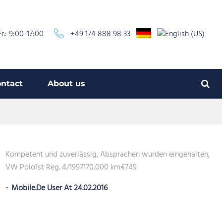
r.: 9:00-17:00
+49 174 888 98 33
ntact
About us
Kompetent und zuverlässig, Absprachen wurden eingehalten,
VW Polo1st Reg. 4/1997170,000 km€749
Mobile.de User At 24.02.2016