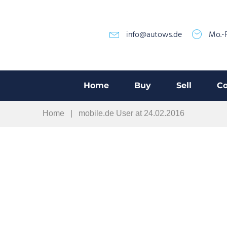
info@autows.de
Mo.-F
Home
Buy
Sell
Co
Home
|
mobile.de User at 24.02.2016