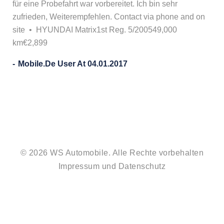
für eine Probefahrt war vorbereitet. Ich bin sehr
zufrieden, Weiterempfehlen.
Contact via phone and on
site •
HYUNDAI Matrix
1st Reg. 5/2005
49,000
km
€2,899
Mobile.de User At 04.01.2017
© 2026 WS Automobile. Alle Rechte vorbehalten
Impressum
und
Datenschutz
#212
#2085
(no
(no