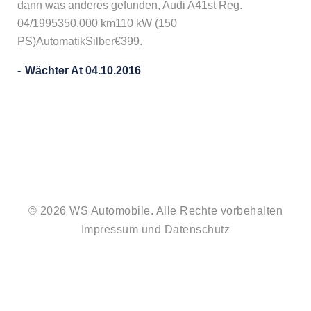
dann was anderes gefunden, Audi A41st Reg.
04/1995350,000 km110 kW (150
PS)AutomatikSilber€399.
Wächter At 04.10.2016
© 2026 WS Automobile. Alle Rechte vorbehalten
Impressum
und
Datenschutz
#212
#2085
(no
(no